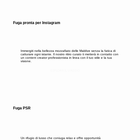
Fuga pronta per Instagram
Immergiti nella bellezza mozzafiato delle Maldive senza la fatica di
catturare ogni istante. Il nostro ritiro curato ti metterà in contatto con
un content creator professionista in linea con il tuo stile e la tua
visione.
ESPLORA IL VIAGGIO
Fuga PSR
Un rifugio di lusso che coniuga relax e offre opportunità