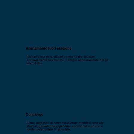
Allenamento fuori stagione
Allenati prima della stagione nelle nostre strutture
accuratamente selezionate, pensate appositamente per gli
atleti d'élite.
Concierge
Siamo orgogliosi di poter organizzare qualsiasi cosa alle
Maldive, garantendo esperienze eccezionali e uniche e
rendendo possibile l'impossibile.