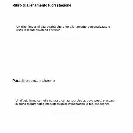
Ritiro di allenamento fuori stagione
Un ritiro fitness di alta qualità che offre allenamento personalizzato e
relax in resort privati ed esclusivi.
ESPLORA IL VIAGGIO
Paradiso senza schermo
Un rifugio immerso nella natura e senza tecnologia, dove potrai staccare
la spina mentre fotografi professionisti immortalano la tua esperienza.
ESPLORA IL VIAGGIO