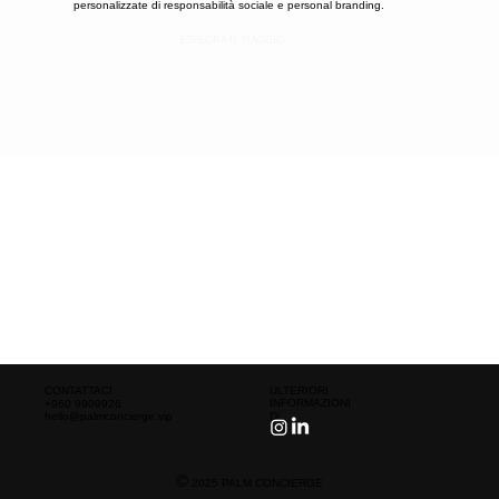
personalizzate di responsabilità sociale e personal branding.
ESPLORA IL VIAGGIO
CONTATTACI
ULTERIORI
INFORMAZIONI
+960 9909926
hello@palmconcierge.vip
Di
©
2025 PALM CONCIERGE