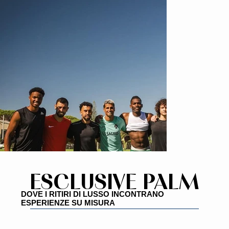
ESCLUSIVE PALM
ESCLUSIVE PALM
DOVE I RITIRI DI LUSSO INCONTRANO
ESPERIENZE SU MISURA
Prestazioni calcistiche di vertice
Allenatori di prestazioni sportive