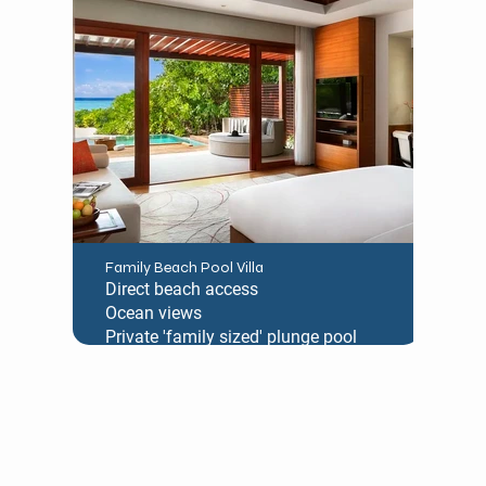
Family Beach Pool Villa
Direct beach access
Ocean views
Private 'family sized' plunge pool