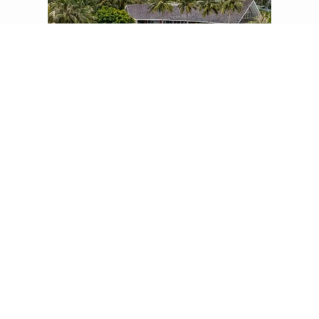
BLU
Family style dining on Play.
Mediterranean-inspired dishes and
poolside.