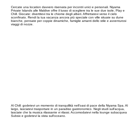
Cercate una location davvero riservata per incontri unici e personali. Niyama
Private Islands alle Maldive offre il lusso di scegliere tra le sue due isole, Play e
Chill. Giocate: divertitevi tra le chiome degli alberi. Affrettatevi verso il cielo
sconfinato. Rendi la tua vacanza ancora più speciale con ville situate su dune
bianche, pensate per coppie dinamiche, famiglie amanti dello stile e avventurosi
viaggi di nozze.
Al Chill: godetevi un momento di tranquillità nell'oasi di pace della Niyama Spa. Al
largo, lasciatevi trasportare in un paradiso gastronomico. Negli studi sull'acqua,
lasciate che la musica rilassante vi rilassi. Accomodatevi nella lounge subacquea
Subsix e godetevi la vista sull'oceano.