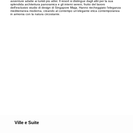
avventure adatte ai turisti più attivi. Il resort si distingue dagli altri per la sua
splendida architettura panoramica e gli interni sereni, frutto del lavoro
dell'esclusivo studio di design di Singapore Miaja. Hanno riecheggiato l'eleganza
mediterranea moderna, creando al contempo un'elegante etica contemporanea
in armonia con la natura circostante.
Ville e Suite