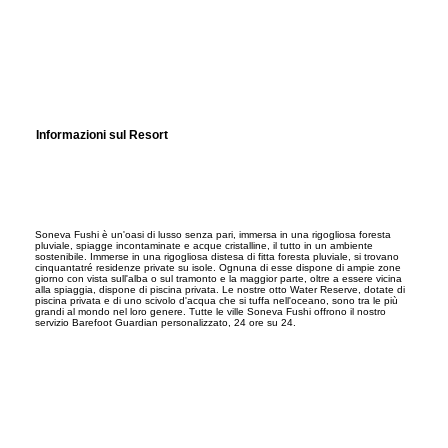
Informazioni sul Resort
Soneva Fushi è un'oasi di lusso senza pari, immersa in una rigogliosa foresta
pluviale, spiagge incontaminate e acque cristalline, il tutto in un ambiente
sostenibile. Immerse in una rigogliosa distesa di fitta foresta pluviale, si trovano
cinquantatré residenze private su isole. Ognuna di esse dispone di ampie zone
giorno con vista sull'alba o sul tramonto e la maggior parte, oltre a essere vicina
alla spiaggia, dispone di piscina privata. Le nostre otto Water Reserve, dotate di
piscina privata e di uno scivolo d'acqua che si tuffa nell'oceano, sono tra le più
grandi al mondo nel loro genere. Tutte le ville Soneva Fushi offrono il nostro
servizio Barefoot Guardian personalizzato, 24 ore su 24.