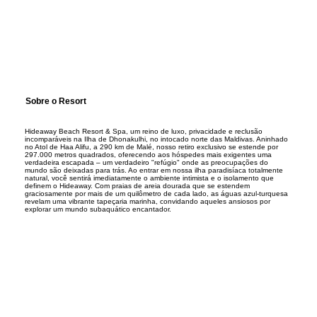
Sobre o Resort
Hideaway Beach Resort & Spa, um reino de luxo, privacidade e reclusão
incomparáveis na Ilha de Dhonakulhi, no intocado norte das Maldivas. Aninhado
no Atol de Haa Alifu, a 290 km de Malé, nosso retiro exclusivo se estende por
297.000 metros quadrados, oferecendo aos hóspedes mais exigentes uma
verdadeira escapada – um verdadeiro "refúgio" onde as preocupações do
mundo são deixadas para trás. Ao entrar em nossa ilha paradisíaca totalmente
natural, você sentirá imediatamente o ambiente intimista e o isolamento que
definem o Hideaway. Com praias de areia dourada que se estendem
graciosamente por mais de um quilômetro de cada lado, as águas azul-turquesa
revelam uma vibrante tapeçaria marinha, convidando aqueles ansiosos por
explorar um mundo subaquático encantador.