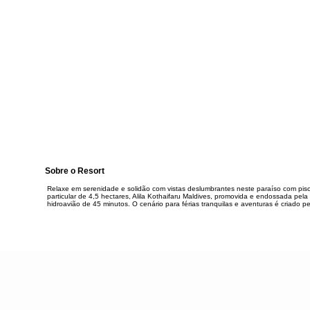
Sobre o Resort
Relaxe em serenidade e solidão com vistas deslumbrantes neste paraíso com pisci
particular de 4,5 hectares, Alila Kothaifaru Maldives, promovida e endossada pel
hidroavião de 45 minutos. O cenário para férias tranquilas e aventuras é criado pe