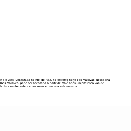
na e vilas. Localizada no Atol de Raa, no extremo norte das Maldivas, nossa ilha
a B2B Malidves, pode ser acessada a partir de Malé após um pitoresco voo de
la flora exuberante, canais azuis e uma rica vida marinha.