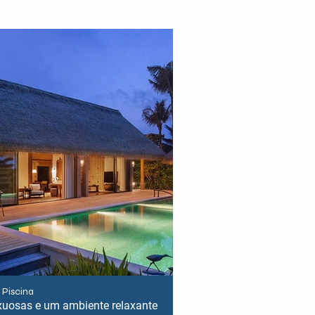
 Piscina
Villa de praia com d
xuosas e um ambiente relaxante
Refúgio nesta esp