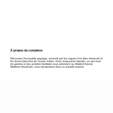
À propos du complexe
Découvrez l'incroyable paysage, encerclé par les vagues d'un bleu immaculé et
les dunes blanches de l'océan Indien. Onze restaurants réputés, un spa haut
de gamme et des activités familiales vous attendent au Waldorf Astoria
Maldives Ithaafushi, vous transportant dans un paradis tropical.