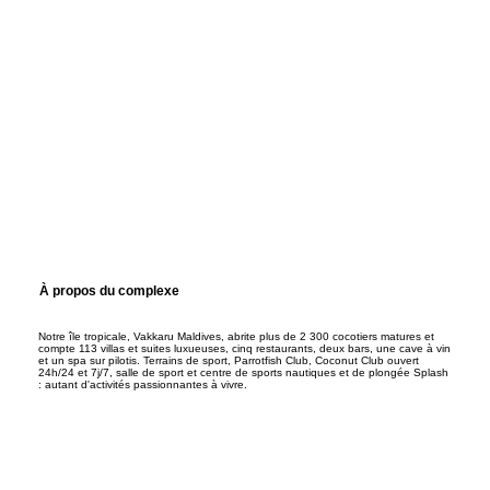
À propos du complexe
Notre île tropicale, Vakkaru Maldives, abrite plus de 2 300 cocotiers matures et
compte 113 villas et suites luxueuses, cinq restaurants, deux bars, une cave à vin
et un spa sur pilotis. Terrains de sport, Parrotfish Club, Coconut Club ouvert
24h/24 et 7j/7, salle de sport et centre de sports nautiques et de plongée Splash
: autant d'activités passionnantes à vivre.