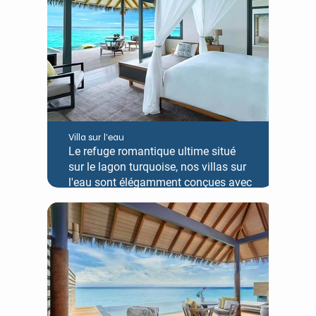
en chambre pour les enfants, les
villas sont agrémentées d'une
piscine récemment rénovée,
sublimant l'expérience d'une
escapade balnéaire paisible et
ressourçante.
Villa sur l'eau
Le refuge romantique ultime situé
sur le lagon turquoise, nos villas sur
l'eau sont élégamment conçues avec
une terrasse privée sur l'eau et un
hamac pour deux adultes cherchant
à apprécier la merveille de leur
environnement aquatique.