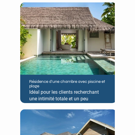
espace serein au cœur de jardins
tropicaux luxuriants. Affichant le
même design intérieur authentique
que nos villas, cette luxueuse
résidence est agrémentée d'un salon
séparé, d'une spacieuse terrasse en
bord de mer, d'une piscine privée et
d'une salle de bain, le tout face aux
eaux azur du lagon.
Résidence d'une chambre avec piscine et
plage
Idéal pour les clients recherchant
une intimité totale et un peu
d'espace supplémentaire, le One
Bedroom Beach Pool Residence
offre des caractéristiques intérieures
élégantes avec une piscine
entièrement privée et une terrasse