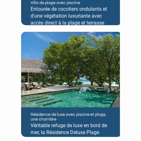
Villa de plage avec piscine
Entourée de cocotiers ondulants et
d'une végétation luxuriante avec
accès direct à la plage et terrasse
privée, la Beach Villa avec piscine
profonde dispose d'un jacuzzi en
plein air récemment ajouté conçu
pour les couples recherchant une
détente intime.
Résidence de luxe avec piscine et plage,
une chambre
Véritable refuge de luxe en bord de
mer, la Résidence Deluxe Plage
Piscine Une Chambre offre un