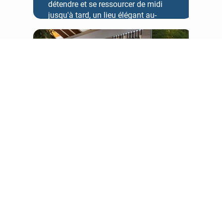
détendre et se ressourcer de midi
jusqu'à tard, un lieu élégant au-
dessus des eaux cristallines avec un
espace de détente en plein air et les
brises de l'océan Indien.
ISOLETTA
Saveurs italiennes vibrantes
revisitées avec brio. Profitez d'une
expérience culinaire décontractée et
dynamique, alliant charme
authentique, raffinement épuré et