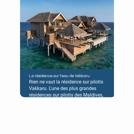
attend, agrémenté d'une spacieuse
terrasse et d'une piscine privée
entourée d'une végétation luxuriante.
Idéale pour les familles ou les
groupes d'amis en quête d'un havre
de paix pour se détendre au soleil ou
se retrouver dans un espace partagé.
La résidence sur l'eau de Vakkaru
Rien ne vaut la résidence sur pilotis
Vakkaru. L'une des plus grandes
résidences sur pilotis des Maldives,
offrant intimité et tranquillité
garanties, une vue imprenable sur
l'océan et le coucher du soleil, une
piscine à débordement accueillante
et un chef cuisinier dédié à votre