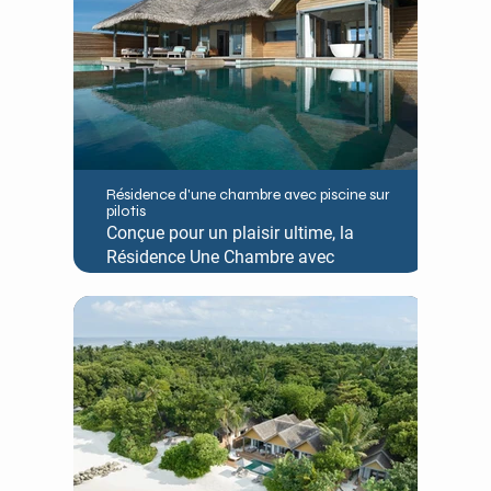
ensoleillée dans son jardin arrière
couvert.
Résidence d'une chambre avec piscine sur
pilotis
Conçue pour un plaisir ultime, la
Résidence Une Chambre avec
Piscine sur Pilotis offre l'expérience
ultime d'un séjour au-dessus de
l'eau. Elle est agrémentée d'une
piscine à débordement privée offrant
une vue splendide sur l'océan et le
coucher de soleil, d'un salon séparé
et d'un vaste espace de détente.