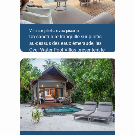
Villa sur pilotis avec piscine
Un sanctuaire tranquille sur pilotis
au-dessus des eaux émeraude, les
Over Water Pool Villas présentent le
même design exclusif que les Over
Water Villas, agrémenté d'une
terrasse spacieuse avec un lit de
repos, des chaises longues et une
piscine à débordement privée.