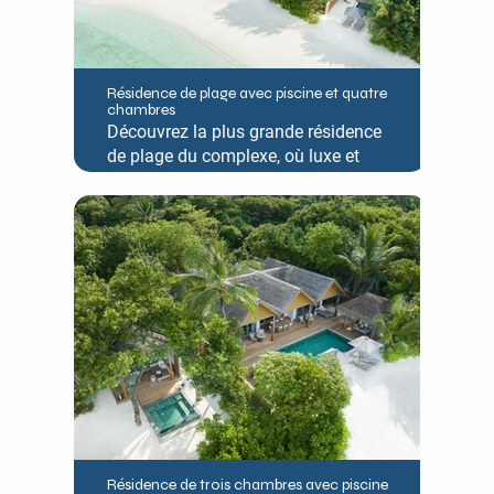
Résidence de plage avec piscine et quatre
chambres
Découvrez la plus grande résidence
de plage du complexe, où luxe et
flexibilité se marient
harmonieusement. La Résidence
Plage Piscine Quatre Chambres
s'articule autour de la Résidence
Plage Piscine Deux Chambres,
récemment rénovée, et comprend un
élégant salon, une grande piscine et
une vaste terrasse extérieure avec
kiosque et coin repas. Cette
résidence centrale est reliée aux
Villas Plage avec bassins de chaque
côté.
Résidence de trois chambres avec piscine