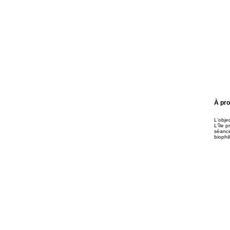
À pr
L'obje
L'île 
séance
biophi