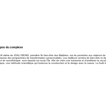
opos du complexe
ctif ultime de JOALI BEING, première île bien-être des Maldives, est de permettre aux visiteurs de
propose des programmes de transformation personnalisés. Les meilleurs centres de bien-être et de
s de sonothérapie, sont répartis sur toute l'île. Afin de créer une harmonie et d'améliorer la ci
lique, une méthode scientifique qui fusionne la construction et le design avec la nature. La forêt i