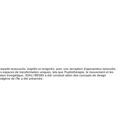
 repartir ressourcés, inspirés et revigorés, avec une sensation d'apesanteur retrouvée.
s espaces de transformation uniques, tels que l'hydrothérapie, le mouvement et les
rculation énergétique, JOALI BEING a été construit selon des concepts de design
ndigène de l'île a été préservée.