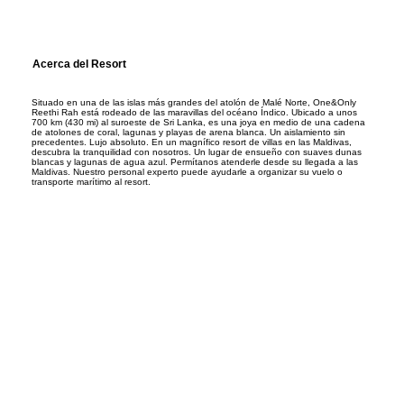
Acerca del Resort
Situado en una de las islas más grandes del atolón de Malé Norte, One&Only
Reethi Rah está rodeado de las maravillas del océano Índico. Ubicado a unos
700 km (430 mi) al suroeste de Sri Lanka, es una joya en medio de una cadena
de atolones de coral, lagunas y playas de arena blanca. Un aislamiento sin
precedentes. Lujo absoluto. En un magnífico resort de villas en las Maldivas,
descubra la tranquilidad con nosotros. Un lugar de ensueño con suaves dunas
blancas y lagunas de agua azul. Permítanos atenderle desde su llegada a las
Maldivas. Nuestro personal experto puede ayudarle a organizar su vuelo o
transporte marítimo al resort.