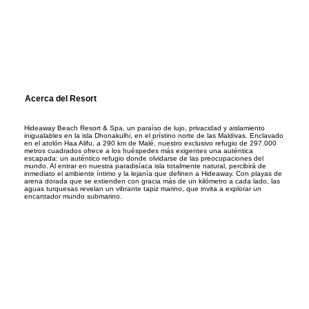
Acerca del Resort
Hideaway Beach Resort & Spa, un paraíso de lujo, privacidad y aislamiento
inigualables en la isla Dhonakulhi, en el prístino norte de las Maldivas. Enclavado
en el atolón Haa Alifu, a 290 km de Malé, nuestro exclusivo refugio de 297.000
metros cuadrados ofrece a los huéspedes más exigentes una auténtica
escapada: un auténtico refugio donde olvidarse de las preocupaciones del
mundo. Al entrar en nuestra paradisíaca isla totalmente natural, percibirá de
inmediato el ambiente íntimo y la lejanía que definen a Hideaway. Con playas de
arena dorada que se extienden con gracia más de un kilómetro a cada lado, las
aguas turquesas revelan un vibrante tapiz marino, que invita a explorar un
encantador mundo submarino.