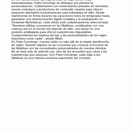
estandarizadas, Palm Concierge se distingue por priorizar la
personalización. Colaboramos con entrenadores privados de renombre,
resorts exclusivos y productores de contenido creativo para ofrecer
paquetes diseñados exclusivamente para futbolistas de élite. Desde
mantenerse en forma durante las vacaciones fuera de temporada hasta
garantizar una desintoxicación digital completa y la participación en
iniciativas filantrópicas, cada oferta está cuidadosamente seleccionada.
"Nuestras sólidas conexiones en las Maldivas, combinadas con una
extensa red en el mundo del deporte de élite, nos sitúan en una
posición privilegiada para ofrecer experiencias inigualables.
Comprendemos los matices del lujo y las particularidades de los viajes
deportivos como nadie", añade Mirah.
En Palm Concierge, nuestra visión va más allá de la simple planificación
de viajes. Nuestro objetivo es ser el puente que conecta el encanto de
las Maldivas con las necesidades personalizadas de nuestra clientela.
No se trata solo de adónde vas, sino de los recuerdos que creas y las
experiencias que atesoras. Con Palm Concierge, cada viaje a las
Maldivas es una historia exclusiva esperando ser contada.