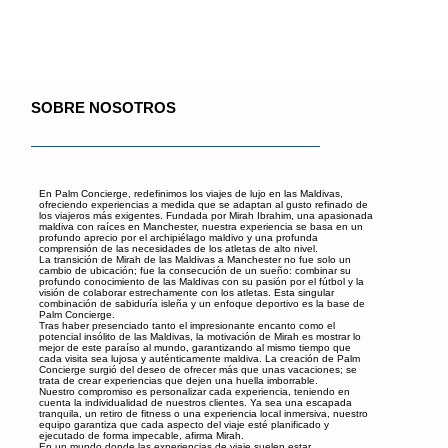
SOBRE NOSOTROS
En Palm Concierge, redefinimos los viajes de lujo en las Maldivas,
ofreciendo experiencias a medida que se adaptan al gusto refinado de
los viajeros más exigentes. Fundada por Mirah Ibrahim, una apasionada
maldiva con raíces en Manchester, nuestra experiencia se basa en un
profundo aprecio por el archipiélago maldivo y una profunda
comprensión de las necesidades de los atletas de alto nivel.
La transición de Mirah de las Maldivas a Manchester no fue solo un
cambio de ubicación; fue la consecución de un sueño: combinar su
profundo conocimiento de las Maldivas con su pasión por el fútbol y la
visión de colaborar estrechamente con los atletas. Esta singular
combinación de sabiduría isleña y un enfoque deportivo es la base de
Palm Concierge.
Tras haber presenciado tanto el impresionante encanto como el
potencial insólito de las Maldivas, la motivación de Mirah es mostrar lo
mejor de este paraíso al mundo, garantizando al mismo tiempo que
cada visita sea lujosa y auténticamente maldiva. La creación de Palm
Concierge surgió del deseo de ofrecer más que unas vacaciones; se
trata de crear experiencias que dejen una huella imborrable.
Nuestro compromiso es personalizar cada experiencia, teniendo en
cuenta la individualidad de nuestros clientes. Ya sea una escapada
tranquila, un retiro de fitness o una experiencia local inmersiva, nuestro
equipo garantiza que cada aspecto del viaje esté planificado y
ejecutado de forma impecable, afirma Mirah.
En un mundo donde las experiencias de viaje suelen estar