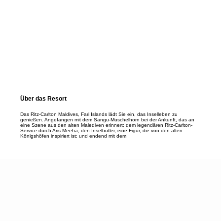
Über das Resort
Das Ritz-Carlton Maldives, Fari Islands lädt Sie ein, das Inselleben zu
genießen. Angefangen mit dem Sangu-Muschelhorn bei der Ankunft, das an
eine Szene aus den alten Malediven erinnert; dem legendären Ritz-Carlton-
Service durch Aris Meeha, den Inselbutler, eine Figur, die von den alten
Königshöfen inspiriert ist; und endend mit dem