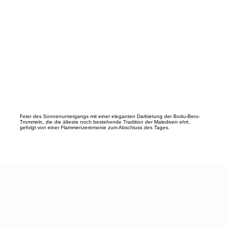
Feier des Sonnenuntergangs mit einer eleganten Darbietung der Bodu-Beru-
Trommeln, die die älteste noch bestehende Tradition der Malediven ehrt,
gefolgt von einer Flammenzeremonie zum Abschluss des Tages.