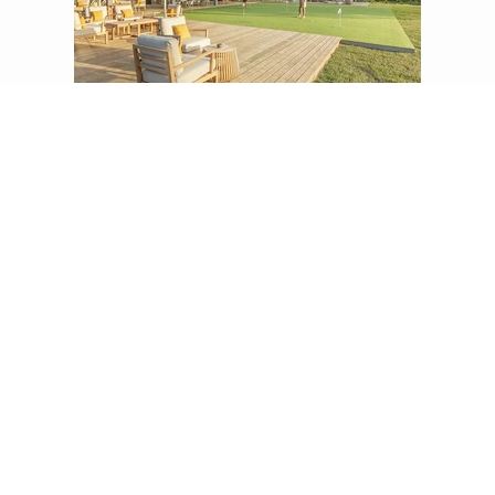
Hideout
Saima