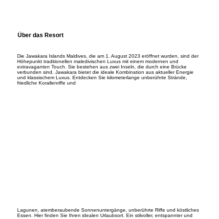
Über das Resort
Die Jawakara Islands Maldives, die am 1. August 2023 eröffnet wurden, sind der
Höhepunkt traditionellen maledivischen Luxus mit einem modernen und
extravaganten Touch. Sie bestehen aus zwei Inseln, die durch eine Brücke
verbunden sind. Jawakara bietet die ideale Kombination aus aktueller Energie
und klassischem Luxus. Entdecken Sie kilometerlange unberührte Strände,
friedliche Korallenriffe und
Lagunen, atemberaubende Sonnenuntergänge, unberührte Riffe und köstliches
Essen. Hier finden Sie Ihren idealen Urlaubsort. Ein stilvoller, entspannter und